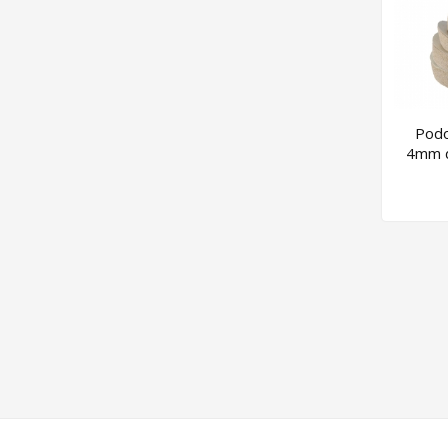
Podo
4mm d