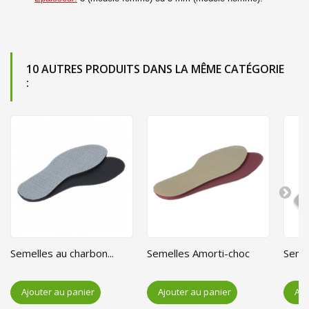
10 AUTRES PRODUITS DANS LA MÊME CATÉGORIE
:
Semelles au charbon...
Semelles Amorti-choc
Semel
Ajouter au panier
Ajouter au panier
Ajo