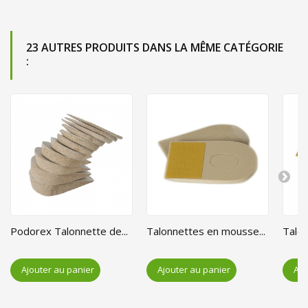
23 AUTRES PRODUITS DANS LA MÊME CATÉGORIE
:
Podorex Talonnette de...
Talonnettes en mousse...
Talon
Ajouter au panier
Ajouter au panier
Ajo